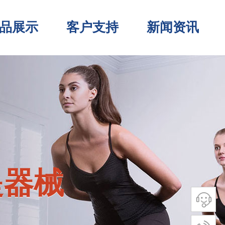
品展示
客户支持
新闻资讯
提器械
提器械