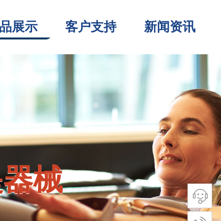
品展示
客户支持
新闻资讯
提器械
提器械