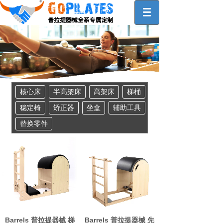
核心床
半高架床
高架床
梯桶
稳定椅
矫正器
坐盒
辅助工具
替换零件
Barrels 普拉提器械 梯
Barrels 普拉提器械 先