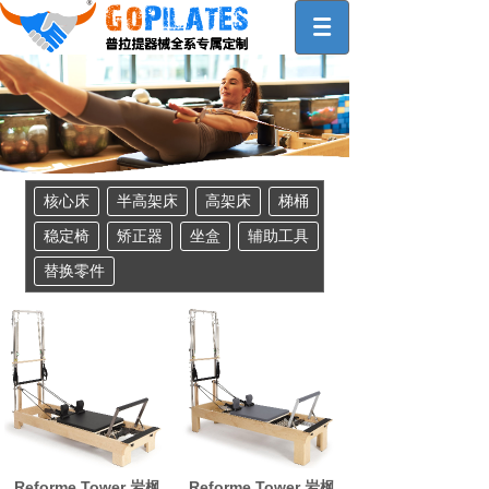
核心床
半高架床
高架床
梯桶
稳定椅
矫正器
坐盒
辅助工具
替换零件
Reforme Tower 岩枫
Reforme Tower 岩枫